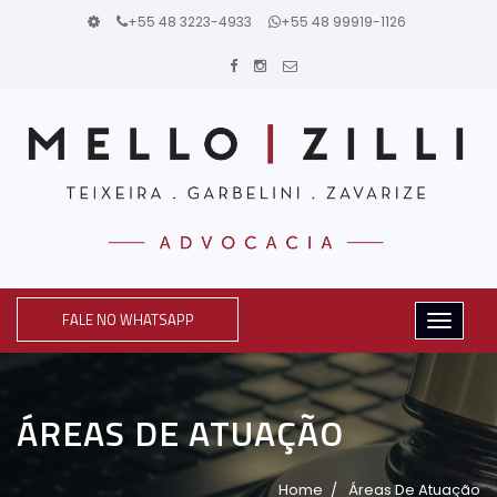
+55 48 3223-4933
+55 48 99919-1126
FALE NO WHATSAPP
ÁREAS DE ATUAÇÃO
Home
Áreas De Atuação