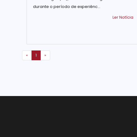
durante o período de experiênc...
Ler Notícia
Primeira
Última
«
1
»
Página
Página